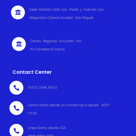
Sede Central calle Las Flores y Avenida Las

Magnolias Colonia Escolán. San Miguel.
Centro Regional Usulután Km.

113 Carretera El Litoral.
Contact Center

(503) 2645 6500
Llama Gratis desde un número fijo o celular 800-

7026
Línea Gratis desde USA
