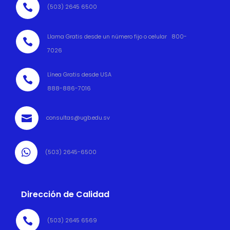

(503) 2645 6500
Llama Gratis desde un número fijo o celular 800-

7026
Línea Gratis desde USA

888-886-7016

consultas@ugb.edu.sv

(503) 2645-6500
Dirección de Calidad

(503) 2645 6569