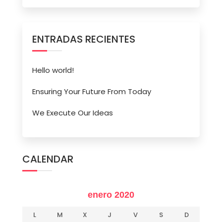
ENTRADAS RECIENTES
Hello world!
Ensuring Your Future From Today
We Execute Our Ideas
CALENDAR
enero 2020
L
M
X
J
V
S
D