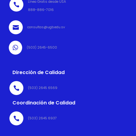
Línea Gratis desde USA

888-886-7016

consultas@ugb.edu.sv

(503) 2645-6500
Dirección de Calidad

(503) 2645 6569
Coordinación de Calidad

(503) 2645 6937