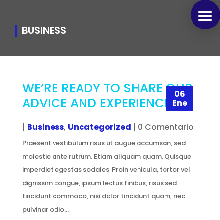
BUSINESS
WE’RE READY TO SHARE OUR
06
ADVICE AND EXPERIENCE
Ene
|
Business
,
Uncategorized
| 0 Comentario
Praesent vestibulum risus ut augue accumsan, sed
molestie ante rutrum. Etiam aliquam quam. Quisque
imperdiet egestas sodales. Proin vehicula, tortor vel
dignissim congue, ipsum lectus finibus, risus sed
tincidunt commodo, nisi dolor tincidunt quam, nec
pulvinar odio...